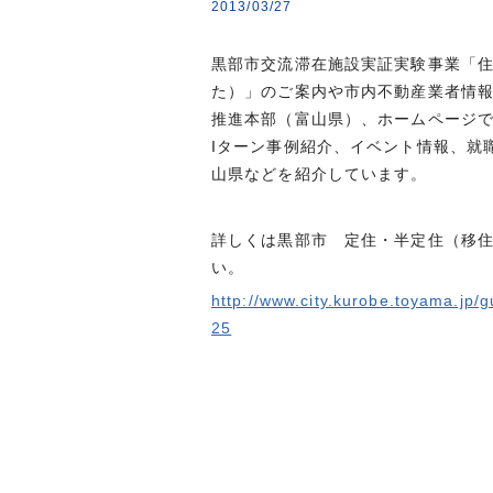
2013/03/27
黒部市交流滞在施設実証実験事業「
た）」のご案内や市内不動産業者情
推進本部（富山県）、ホームページで
Iターン事例紹介、イベント情報、就
山県などを紹介しています。
詳しくは黒部市 定住・半定住（移
い。
http://www.city.kurobe.toyama.jp/
25