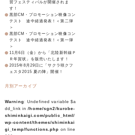
習フェスティバルが開催されま
す！
黒部CM・プロモーション映像コン
テスト 途中経過発表！＜第二弾
＞
黒部CM・プロモーション映像コン
テスト 途中経過発表！＜第一弾
＞
11月6日（金）から「北陸新幹線Ｐ
Ｒ年賀状」を販売いたします！
2015年8月29日に「サクラ咲クフ
ェスタ2015 夏の陣」開催！
月別アーカイブ
Warning
: Undefined variable $a
dd_link in
/home/sgn2/kurobe-
shiminkaigi.com/public_html/
wp-content/themes/shiminkai
gi_temp/functions.php
on line