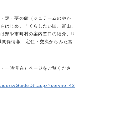
住・定・夢の館（ジュテームのやか
報をはじめ、「くらしたい国、富山」
は県や市町村の案内窓口の紹介、U
職関係情報、定住・交流からみた富
住・一時滞在）ページをご覧くださ
guide/svGuideDtl.aspx?servno=42