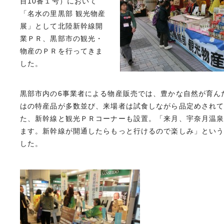
目10番１号）において
「名水の里黒部 観光物産
展」として北陸新幹線開
業ＰＲ、黒部市の観光・
物産のＰＲを行ってきま
した。
黒部市内の6事業者による物産販売では、豊かな自然が育ん
はの特産品が多数並び、来場者は試食しながら品定めされ
た、新幹線と観光ＰＲコーナーも設置。「来月、宇奈月温
ます。新幹線が開通したらもっと行けるので楽しみ」とい
した。