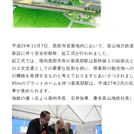
平成25年11月7日、黒部市若栗地内において、富山地方鉄
新設に伴う安全祈願祭、起工式が行われました。
起工式では、堀内黒部市長が新黒部駅は新幹線との結節点
の２次交通としての重要な役割を担い、県東部の観光地へ
の機能を発揮するものと考えておりますとあいさつされま
85mのプラットホームを持つ新黒部駅は、平成27年2月の
事が進められます。
地鎮の儀（左より堀内市長、石井知事、桑名富山地鉄社長