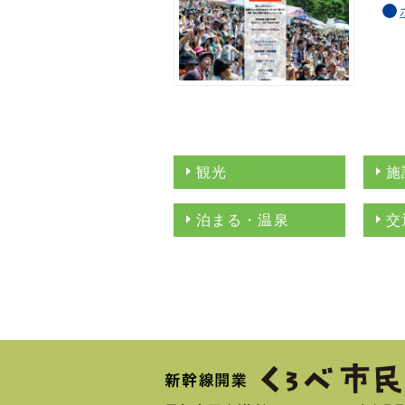
観光
施
泊まる・温泉
交