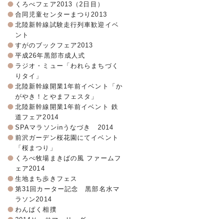
くろべフェア2013（2日目）
合同児童センターまつり2013
北陸新幹線試験走行列車歓迎イベ
ント
すがのブックフェア2013
平成26年黒部市成人式
ラジオ・ミュー「われらまちづく
りタイ」
北陸新幹線開業1年前イベント「か
がやき！とやまフェスタ」
北陸新幹線開業1年前イベント 鉄
道フェア2014
SPAマラソンinうなづき 2014
前沢ガーデン桜花園にてイベント
「桜まつり」
くろべ牧場まきばの風 ファームフ
ェア2014
生地まち歩きフェス
第31回カーター記念 黒部名水マ
ラソン2014
わんぱく相撲