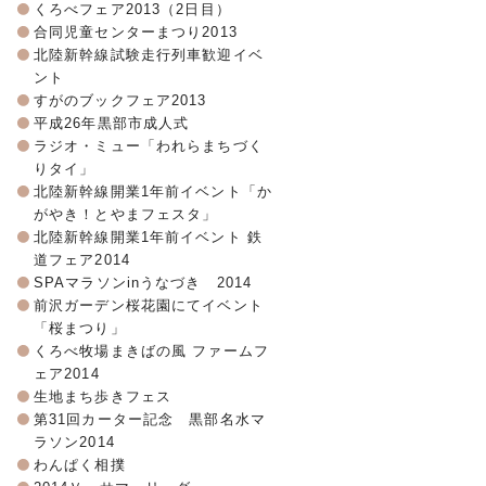
くろべフェア2013（2日目）
合同児童センターまつり2013
北陸新幹線試験走行列車歓迎イベ
ント
すがのブックフェア2013
平成26年黒部市成人式
ラジオ・ミュー「われらまちづく
りタイ」
北陸新幹線開業1年前イベント「か
がやき！とやまフェスタ」
北陸新幹線開業1年前イベント 鉄
道フェア2014
SPAマラソンinうなづき 2014
前沢ガーデン桜花園にてイベント
「桜まつり」
くろべ牧場まきばの風 ファームフ
ェア2014
生地まち歩きフェス
第31回カーター記念 黒部名水マ
ラソン2014
わんぱく相撲