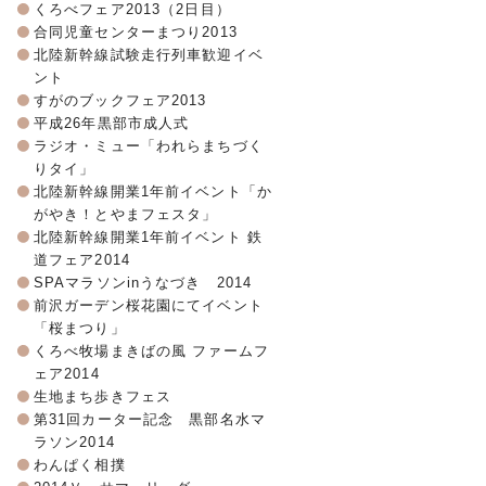
くろべフェア2013（2日目）
合同児童センターまつり2013
北陸新幹線試験走行列車歓迎イベ
ント
すがのブックフェア2013
平成26年黒部市成人式
ラジオ・ミュー「われらまちづく
りタイ」
北陸新幹線開業1年前イベント「か
がやき！とやまフェスタ」
北陸新幹線開業1年前イベント 鉄
道フェア2014
SPAマラソンinうなづき 2014
前沢ガーデン桜花園にてイベント
「桜まつり」
くろべ牧場まきばの風 ファームフ
ェア2014
生地まち歩きフェス
第31回カーター記念 黒部名水マ
ラソン2014
わんぱく相撲