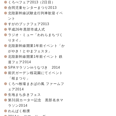
くろべフェア2013（2日目）
合同児童センターまつり2013
北陸新幹線試験走行列車歓迎イベ
ント
すがのブックフェア2013
平成26年黒部市成人式
ラジオ・ミュー「われらまちづく
りタイ」
北陸新幹線開業1年前イベント「か
がやき！とやまフェスタ」
北陸新幹線開業1年前イベント 鉄
道フェア2014
SPAマラソンinうなづき 2014
前沢ガーデン桜花園にてイベント
「桜まつり」
くろべ牧場まきばの風 ファームフ
ェア2014
生地まち歩きフェス
第31回カーター記念 黒部名水マ
ラソン2014
わんぱく相撲