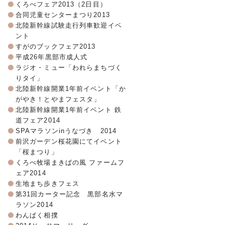
くろべフェア2013（2日目）
合同児童センターまつり2013
北陸新幹線試験走行列車歓迎イベ
ント
すがのブックフェア2013
平成26年黒部市成人式
ラジオ・ミュー「われらまちづく
りタイ」
北陸新幹線開業1年前イベント「か
がやき！とやまフェスタ」
北陸新幹線開業1年前イベント 鉄
道フェア2014
SPAマラソンinうなづき 2014
前沢ガーデン桜花園にてイベント
「桜まつり」
くろべ牧場まきばの風 ファームフ
ェア2014
生地まち歩きフェス
第31回カーター記念 黒部名水マ
ラソン2014
わんぱく相撲