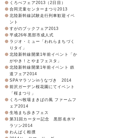
くろべフェア2013（2日目）
合同児童センターまつり2013
北陸新幹線試験走行列車歓迎イベ
ント
すがのブックフェア2013
平成26年黒部市成人式
ラジオ・ミュー「われらまちづく
りタイ」
北陸新幹線開業1年前イベント「か
がやき！とやまフェスタ」
北陸新幹線開業1年前イベント 鉄
道フェア2014
SPAマラソンinうなづき 2014
前沢ガーデン桜花園にてイベント
「桜まつり」
くろべ牧場まきばの風 ファームフ
ェア2014
生地まち歩きフェス
第31回カーター記念 黒部名水マ
ラソン2014
わんぱく相撲