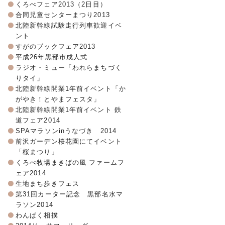
くろべフェア2013（2日目）
合同児童センターまつり2013
北陸新幹線試験走行列車歓迎イベ
ント
すがのブックフェア2013
平成26年黒部市成人式
ラジオ・ミュー「われらまちづく
りタイ」
北陸新幹線開業1年前イベント「か
がやき！とやまフェスタ」
北陸新幹線開業1年前イベント 鉄
道フェア2014
SPAマラソンinうなづき 2014
前沢ガーデン桜花園にてイベント
「桜まつり」
くろべ牧場まきばの風 ファームフ
ェア2014
生地まち歩きフェス
第31回カーター記念 黒部名水マ
ラソン2014
わんぱく相撲