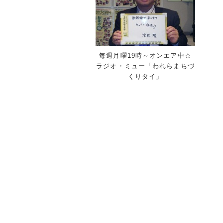
毎週月曜19時～オンエア中☆
ラジオ・ミュー「われらまちづ
くりタイ」