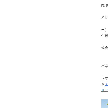
院 
村
所
木
ー
午
岡
式
森
一
パ
勝
ジ
※
Ｈ