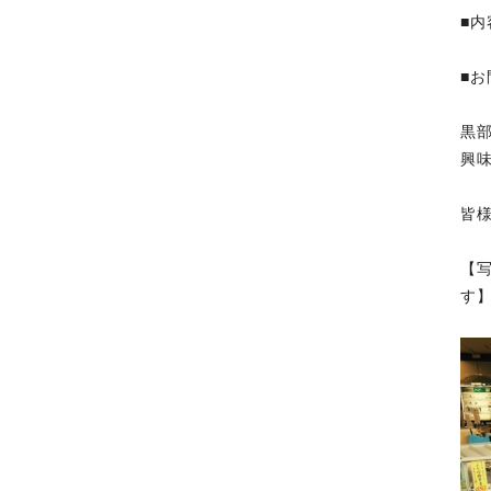
■
■お
黒
興
皆
【
す