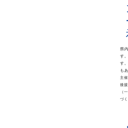
県
す
す
も
主
後
（一
づく