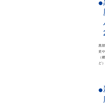
黒
史
（
ど